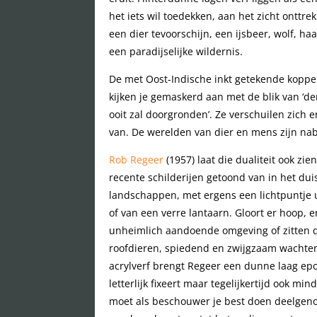
het iets wil toedekken, aan het zicht onttrek
een dier tevoorschijn, een ijsbeer, wolf, haa
een paradijselijke wildernis.
De met Oost-Indische inkt getekende kopp
kijken je gemaskerd aan met de blik van ‘de
ooit zal doorgronden’. Ze verschuilen zich
van. De werelden van dier en mens zijn nab
Rob Regeer
(1957) laat die dualiteit ook z
recente schilderijen getoond van in het dui
landschappen, met ergens een lichtpuntje 
of van een verre lantaarn. Gloort er hoop, 
unheimlich aandoende omgeving of zitten d
roofdieren, spiedend en zwijgzaam wachte
acrylverf brengt Regeer een dunne laag ep
letterlijk fixeert maar tegelijkertijd ook min
moet als beschouwer je best doen deelgeno