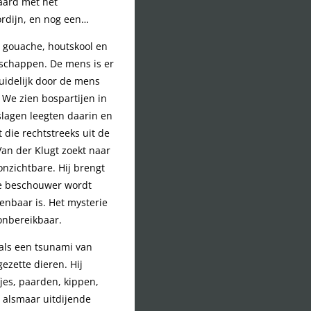
aard met het
rdijn, en nog een…
, gouache, houtskool en
dschappen. De mens is er
duidelijk door de mens
 We zien bospartijen in
slagen leegten daarin en
 die rechtstreeks uit de
Van der Klugt zoekt naar
nzichtbare. Hij brengt
de beschouwer wordt
enbaar is. Het mysterie
 onbereikbaar.
 als een tsunami van
ezette dieren. Hij
jes, paarden, kippen,
 alsmaar uitdijende