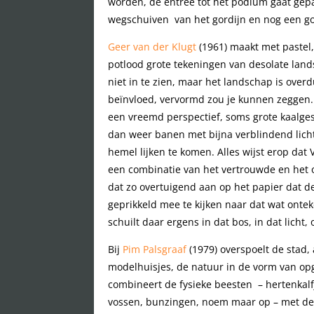
worden, de entree tot het podium gaat gep
wegschuiven van het gordijn en nog een go
Geer van der Klugt
(1961) maakt met pastel
potlood grote tekeningen van desolate lan
niet in te zien, maar het landschap is over
beïnvloed, vervormd zou je kunnen zeggen.
een vreemd perspectief, soms grote kaalge
dan weer banen met bijna verblindend licht
hemel lijken te komen. Alles wijst erop dat 
een combinatie van het vertrouwde en het o
dat zo overtuigend aan op het papier dat 
geprikkeld mee te kijken naar dat wat ontek
schuilt daar ergens in dat bos, in dat licht,
Bij
Pim Palsgraaf
(1979) overspoelt de stad,
modelhuisjes, de natuur in de vorm van opg
combineert de fysieke beesten – hertenkalf
vossen, bunzingen, noem maar op – met de