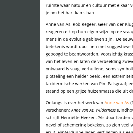
ruimte waar natuur en cultuur met elkaar v
je om het hart kan slaan.
Anne van As, Rob Regeer, Geer van der Klug
reageren elk op hun eigen wijze op de vraa
mens in de evolutie gebleven zijn. De eeuw
betekenis wordt door hen met suggestieve
gepoogd te beantwoorden. Voorzichtig krasse
van het leven en laten de verbeelding zwev
ontwaard is vaag, verhullend, soms symbol
plotseling een helder beeld, een extremiteit
taxidermische werken van Pim Palsgraaf; ee
staand op een grijze huizenmassa die uit de 
Onlangs is over het werk van
Anne van As
(
verschenen:
Anne van As, Wilderness
(Eindhov
schrijft Henriëtte Heezen: ‘Als door flarden
nevel of schemering bekeken, zo zien veel
eruit. Flinterdunne lagen verf liggen als een