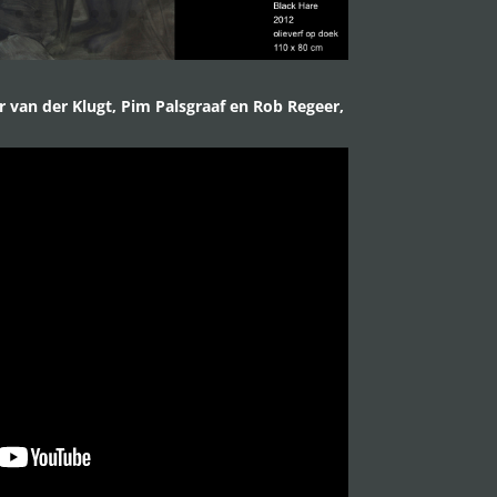
r van der Klugt, Pim Palsgraaf en Rob Regeer,