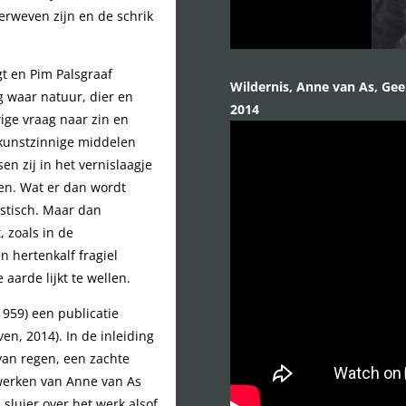
erweven zijn en de schrik
t en Pim Palsgraaf
Wildernis, Anne van As, Gee
g waar natuur, dier en
2014
ige vraag naar zin en
 kunstzinnige middelen
n zij in het vernislaagje
en. Wat er dan wordt
istisch. Maar dan
, zoals in de
n hertenkalf fragiel
aarde lijkt te wellen.
1959) een publicatie
en, 2014). In de inleiding
 van regen, een zachte
 werken van Anne van As
 sluier over het werk alsof