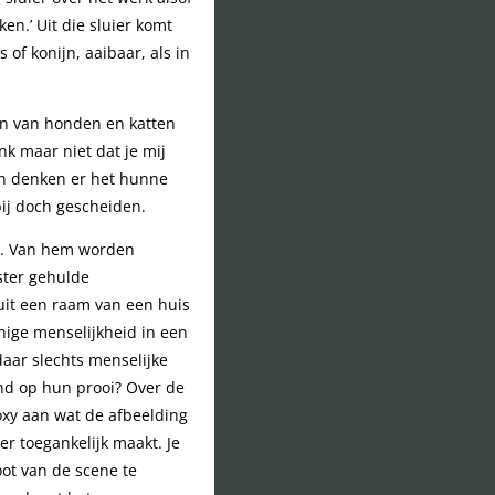
ken.’ Uit die sluier komt
s of konijn, aaibaar, als in
en van honden en katten
nk maar niet dat je mij
 en denken er het hunne
ij doch gescheiden.
ien. Van hem worden
ster gehulde
uit een raam van een huis
enige menselijkheid in een
aar slechts menselijke
nd op hun prooi? Over de
oxy aan wat de afbeelding
der toegankelijk maakt. Je
ot van de scene te