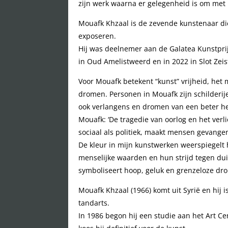
zijn werk waarna er gelegenheid is om met
Mouafk Khzaal is de zevende kunstenaar die
exposeren.
Hij was deelnemer aan de Galatea Kunstprij
in Oud Amelistweerd en in 2022 in Slot Zeis
Voor Mouafk betekent “kunst” vrijheid, het
dromen. Personen in Mouafk zijn schilderij
ook verlangens en dromen van een beter h
Mouafk: ‘De tragedie van oorlog en het verli
sociaal als politiek, maakt mensen gevange
De kleur in mijn kunstwerken weerspiegelt
menselijke waarden en hun strijd tegen du
symboliseert hoop, geluk en grenzeloze dr
Mouafk Khzaal (1966) komt uit Syrië en hij 
tandarts.
In 1986 begon hij een studie aan het Art C