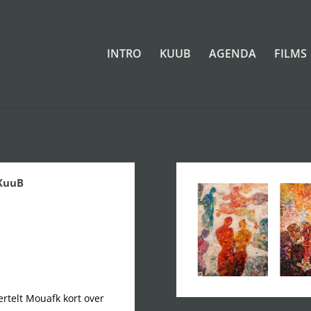
INTRO
KUUB
AGENDA
FILMS
 KuuB
ertelt Mouafk kort over