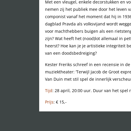
Met een vleugel, enkele decorstukken en voo
nemen zij het publiek mee door het leven 
componist vanaf het moment dat hij in 193
dagblad Pravda als volksvijand wordt wegg
voor machthebbers buigen als een rietsten
zijn? Wat heeft het (nood)lot allemaal in pe
heerst? Hoe kan je je artistieke integritei
van een doodsbedreiging?
Kester Freriks schreef in een recensie in de
muziektheater: ‘Terwijl Jacob de Groot expre
Van Duin met stil spel de innerlijk versche
Tijd
: 28 april, 20:00 uur. Duur van het spel
Prijs
: € 15,-