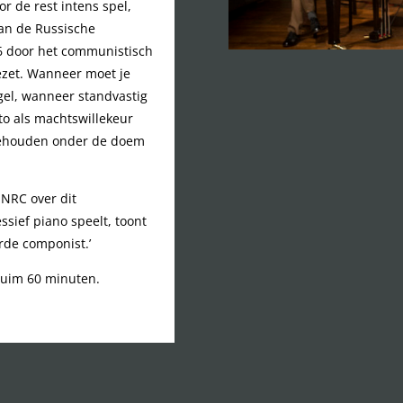
r de rest intens spel,
van de Russische
6 door het communistisch
ezet. Wanneer moet je
gel, wanneer standvastig
tto als machtswillekeur
t behouden onder de doem
 NRC over dit
ssief piano speelt, toont
urde componist.’
 ruim 60 minuten.