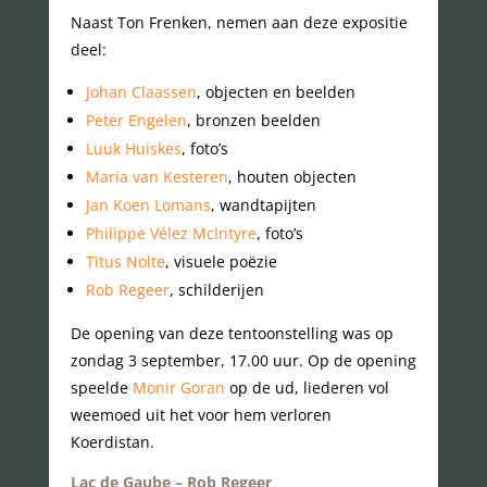
Naast Ton Frenken, nemen aan deze expositie
deel:
Johan Claassen
, objecten en beelden
Peter Engelen
, bronzen beelden
Luuk Huiskes
, foto’s
Maria van Kesteren
, houten objecten
Jan Koen Lomans
, wandtapijten
Philippe Vélez McIntyre
, foto’s
Titus Nolte
, visuele poëzie
Rob Regeer
, schilderijen
De opening van deze tentoonstelling was op
zondag 3 september, 17.00 uur. Op de opening
speelde
Monir Goran
op de ud, liederen vol
weemoed uit het voor hem verloren
Koerdistan.
Lac de Gaube – Rob Regeer