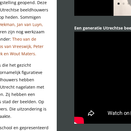
stelling geopend. Deze
e Utrechtse beeldhouwers
ot op heden. Sommigen
 Hekman, Jan van Luyn,
Een generatie Utrechtse be
eren zijn nog werkzaam
ander:
Theo van de
s van Vreeswijk, Peter
ek en Wout Maters.
die het gezicht
rnamelijk figuratieve
ldhouwers hebben
n Utrecht nagelaten met
n. Zij hebben een
ls stad der beelden. Op
ers. Die uitzondering is
aakte.
 school en gepresenteerd