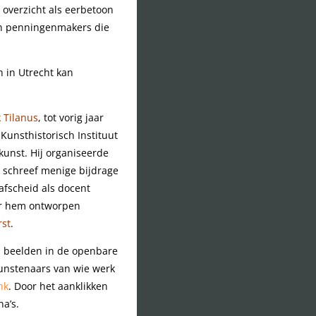
 overzicht als eerbetoon
n penningenmakers die
en in Utrecht kan
k Tilanus
, tot vorig jaar
Kunsthistorisch Instituut
kunst. Hij organiseerde
 schreef menige bijdrage
 afscheid als docent
oor hem ontworpen
rst
.
e beelden in de openbare
kunstenaars van wie werk
nk
. Door het aanklikken
na’s.