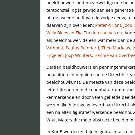
beeldhouwers onder overweldigende belang
tentoonstelling is gewijd aan een generati
uit de tweede helft van de vorige eeuw, t
daarvan zijn overleden:
Pieter d’Hont, Joop
Willy Blees en Eka Thoden van Velzen
. And
als beeldhouwer, de een wat meer dan de 
Vathorst, Paulus Reinhard, Theo Mackaay, Jo
Engelen, Joop Wouters, Hennie van Overbe
Dertien beeldhouwers en penningenmakers 
bepaalden en bepalen van de Utrechtse, voo
beeldhouwkunst. De meeste van deze bee
letterlijk sporen in de openbare ruimte va
kenmerkende en door velen geliefde beelde
wezenlijke bijdrage geleverd aan Utrecht a
één na allen figuratief werkende beeldhouw
Wout Maters die meer abstracte beelden m
In KuuB worden zij bijeen gebracht als een